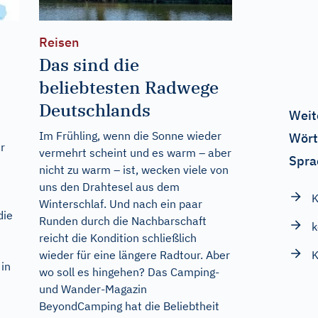
Reisen
Das sind die
beliebtesten Radwege
Deutschlands
Weit
Im Frühling, wenn die Sonne wieder
Wört
r
vermehrt scheint und es warm – aber
Spra
nicht zu warm – ist, wecken viele von
uns den Drahtesel aus dem
K
Winterschlaf. Und nach ein paar
die
Runden durch die Nachbarschaft
k
reicht die Kondition schließlich
K
wieder für eine längere Radtour. Aber
 in
wo soll es hingehen? Das Camping-
und Wander-Magazin
BeyondCamping hat die Beliebtheit