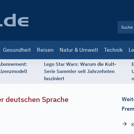
Gesundheit
Reisen
Natur & Umwelt
Technik
Le
 Abonnement:
Lego Star Wars: Warum die Kult-
E
Lizenzmodell
Serie Sammler seit Jahrzehnten
U
fasziniert
o
r deutschen Sprache
Weit
Frem
K