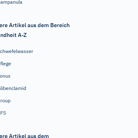
Campanula
ere Artikel aus dem Bereich
ndheit A-Z
chwefelwasser
flege
onus
libenclamid
roup
CFS
ere Artikel aus dem