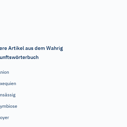
ere Artikel aus dem Wahrig
unftswörterbuch
nion
xequien
nsässig
Symbiose
oyer