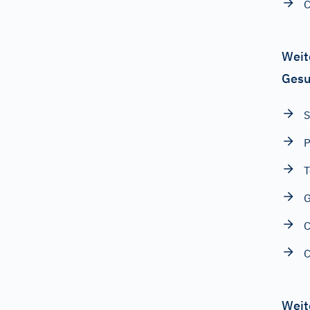
Weit
Gesu
S
P
T
G
C
Weit