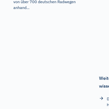
von über 700 deutschen Radwegen
anhand...
Weit
wiss
D
H