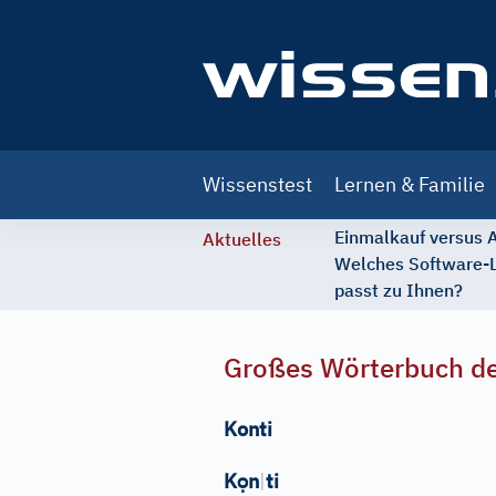
Main
Wissenstest
Lernen & Familie
navigation
Einmalkauf versus
Aktuelles
Welches Software-
passt zu Ihnen?
Großes Wörterbuch de
Konti
ọ
K
n
|
ti