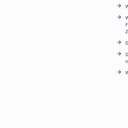
W
W
F
Z
D
D
n
W