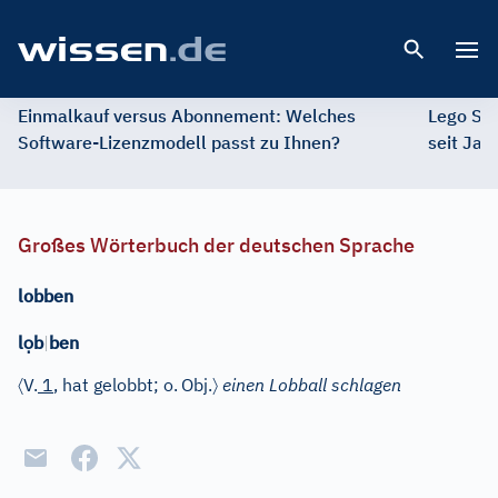
Open 
Einmalkauf versus Abonnement: Welches
Lego St
Software-Lizenzmodell passt zu Ihnen?
seit Jah
Großes Wörterbuch der deutschen Sprache
lobben
ọ
l
b
|
ben
〈
〉
V.
1
, hat gelobbt; o.
Obj.
einen Lobball schlagen