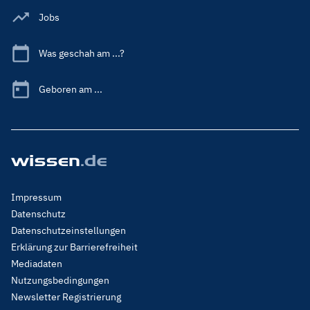
Jobs
Was geschah am ...?
Geboren am ...
Footer
Impressum
Menu
Datenschutz
Legal
Datenschutzeinstellungen
Erklärung zur Barrierefreiheit
Mediadaten
Nutzungsbedingungen
Newsletter Registrierung