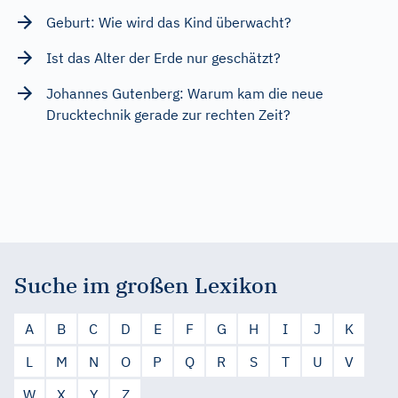
Geburt: Wie wird das Kind überwacht?
Ist das Alter der Erde nur geschätzt?
Johannes Gutenberg: Warum kam die neue
Drucktechnik gerade zur rechten Zeit?
Suche im großen Lexikon
A
B
C
D
E
F
G
H
I
J
K
L
M
N
O
P
Q
R
S
T
U
V
W
X
Y
Z