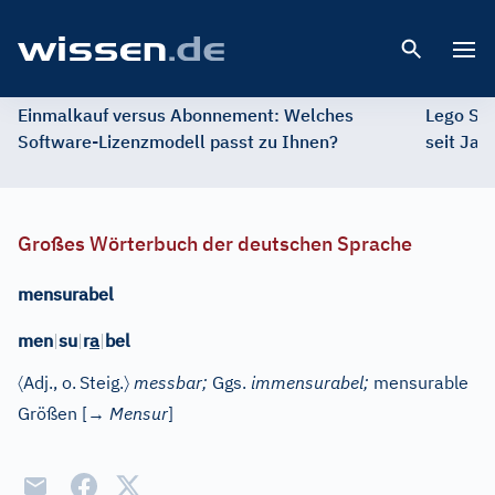
Open 
Einmalkauf versus Abonnement: Welches
Lego St
Software-Lizenzmodell passt zu Ihnen?
seit Jah
Großes Wörterbuch der deutschen Sprache
mensurabel
men
|
su
|
r
a
|
bel
〈
〉
Adj.
, o.
Steig.
messbar;
Ggs.
immensurabel;
mensurable
Größen
[→
Mensur
]