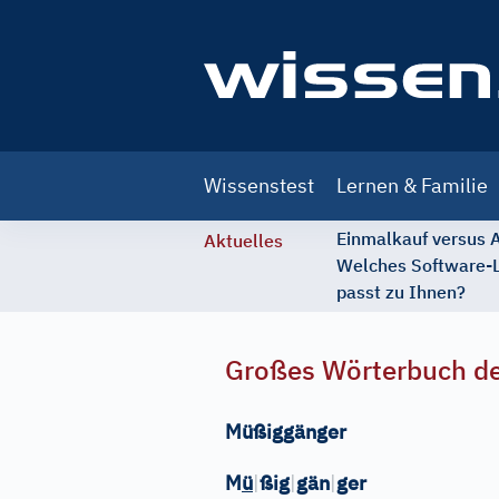
Main
Wissenstest
Lernen & Familie
navigation
Einmalkauf versus
Aktuelles
Welches Software-
passt zu Ihnen?
Großes Wörterbuch de
Müßiggänger
M
ü
|
ßig
|
gän
|
ger