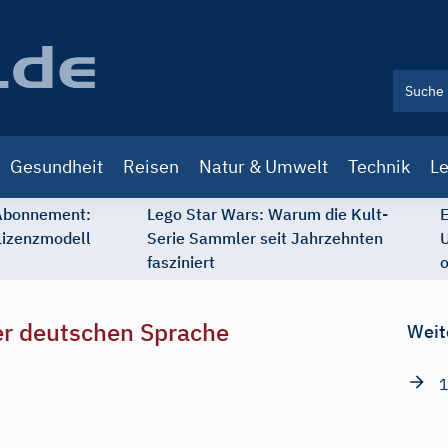
Gesundheit
Reisen
Natur & Umwelt
Technik
Le
 Abonnement:
Lego Star Wars: Warum die Kult-
E
Lizenzmodell
Serie Sammler seit Jahrzehnten
U
fasziniert
o
r deutschen Sprache
Weit
1