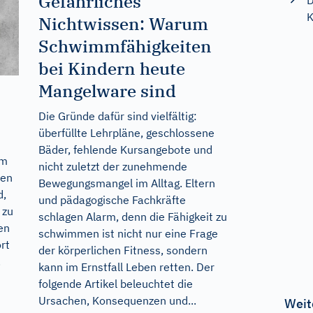
Gefährliches
D
K
Nichtwissen: Warum
Schwimmfähigkeiten
bei Kindern heute
Mangelware sind
Die Gründe dafür sind vielfältig:
überfüllte Lehrpläne, geschlossene
Bäder, fehlende Kursangebote und
em
nicht zuletzt der zunehmende
ben
Bewegungsmangel im Alltag. Eltern
d,
und pädagogische Fachkräfte
 zu
schlagen Alarm, denn die Fähigkeit zu
en
schwimmen ist nicht nur eine Frage
rt
der körperlichen Fitness, sondern
.
kann im Ernstfall Leben retten. Der
folgende Artikel beleuchtet die
Ursachen, Konsequenzen und...
Weit