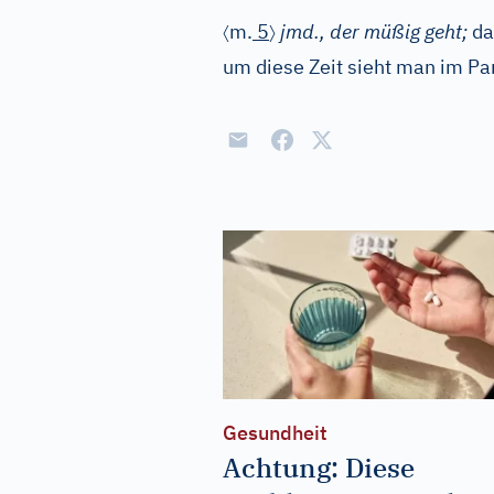
〈
〉
m.
5
jmd., der müßig geht;
da
um diese Zeit sieht man im Par
Gesundheit
Achtung: Diese