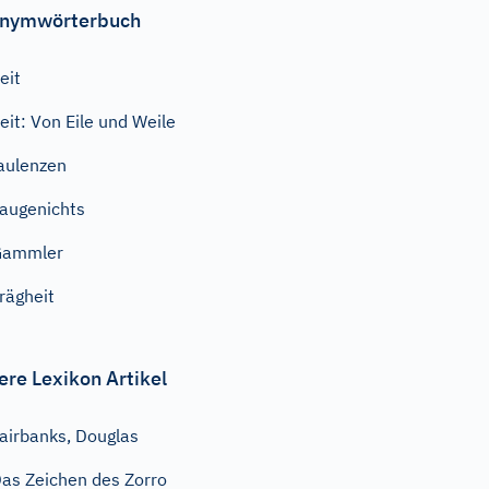
nymwörterbuch
eit
eit: Von Eile und Weile
aulenzen
augenichts
Gammler
rägheit
ere Lexikon Artikel
airbanks, Douglas
as Zeichen des Zorro