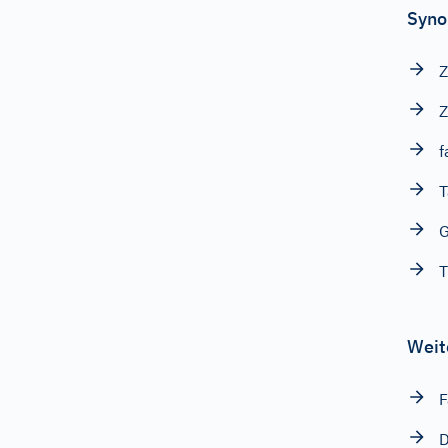
Syno
Z
Z
f
T
T
Weit
F
D