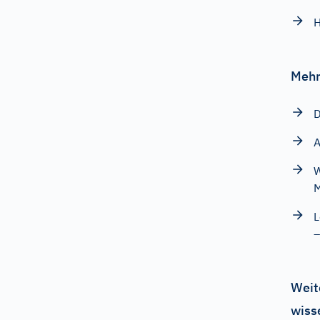
H
Mehr
D
A
W
L
–
Weit
wiss