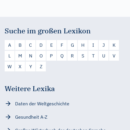
Suche im großen Lexikon
A
B
C
D
E
F
G
H
I
J
K
L
M
N
O
P
Q
R
S
T
U
V
W
X
Y
Z
Weitere Lexika
Daten der Weltgeschichte
Gesundheit A-Z