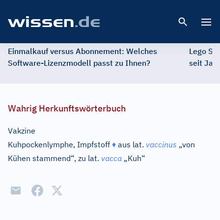
Open 
Einmalkauf versus Abonnement: Welches
Lego St
Software-Lizenzmodell passt zu Ihnen?
seit Jah
Wahrig Herkunftswörterbuch
Vakzine
Kuhpockenlymphe, Impfstoff
♦
aus
lat.
vaccinus
„von
Kühen stammend“, zu
lat.
vacca
„Kuh“