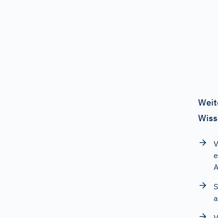
Weit
Wiss
V
e
A
S
a
V