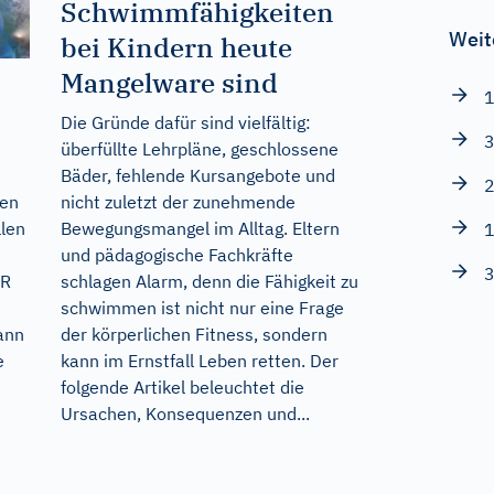
Schwimmfähigkeiten
Weit
bei Kindern heute
Mangelware sind
1
Die Gründe dafür sind vielfältig:
3
überfüllte Lehrpläne, geschlossene
Bäder, fehlende Kursangebote und
2
nicht zuletzt der zunehmende
gen
Bewegungsmangel im Alltag. Eltern
llen
1
und pädagogische Fachkräfte
3
schlagen Alarm, denn die Fähigkeit zu
ER
schwimmen ist nicht nur eine Frage
der körperlichen Fitness, sondern
ann
kann im Ernstfall Leben retten. Der
e
folgende Artikel beleuchtet die
Ursachen, Konsequenzen und...