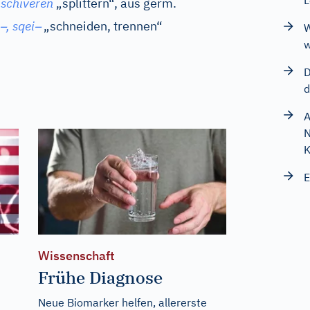
L
schiveren
„splittern“, aus
germ.
–
–
, sqei
„schneiden, trennen“
W
w
D
d
A
N
E
Wissenschaft
Frühe Diagnose
Neue Biomarker helfen, allererste