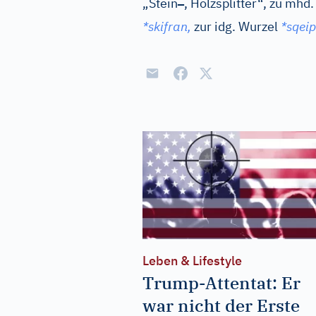
–
„Stein
, Holzsplitter“, zu
mhd.
*skifran,
zur
idg.
Wurzel
*sqeip
Leben & Lifestyle
Trump-Attentat: Er
war nicht der Erste