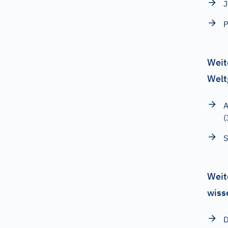
J
P
Weit
Welt
A
(
S
Weit
wiss
D