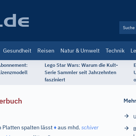
Gesundheit
Reisen
Natur & Umwelt
Technik
Le
 Abonnement:
Lego Star Wars: Warum die Kult-
E
Lizenzmodell
Serie Sammler seit Jahrzehnten
U
fasziniert
o
erbuch
Mehr
 Platten spalten lässt
♦
aus
mhd.
schiver
B