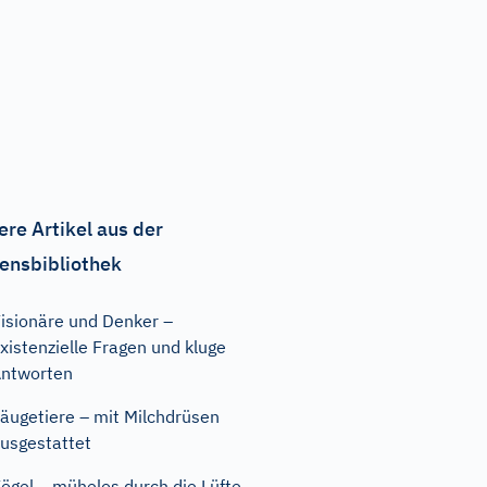
ere Artikel aus der
ensbibliothek
isionäre und Denker –
xistenzielle Fragen und kluge
ntworten
äugetiere – mit Milchdrüsen
usgestattet
ögel – mühelos durch die Lüfte