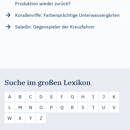
Produktion wieder zurück?
Korallenriffe: Farbenprächtige Unterwassergärten
Saladin: Gegenspieler der Kreuzfahrer
Suche im großen Lexikon
A
B
C
D
E
F
G
H
I
J
K
L
M
N
O
P
Q
R
S
T
U
V
W
X
Y
Z