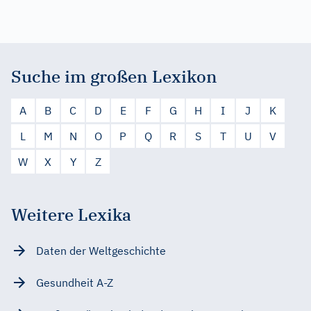
Suche im großen Lexikon
A
B
C
D
E
F
G
H
I
J
K
L
M
N
O
P
Q
R
S
T
U
V
W
X
Y
Z
Weitere Lexika
Daten der Weltgeschichte
Gesundheit A-Z