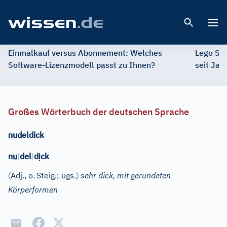
Open 
Einmalkauf versus Abonnement: Welches
Lego St
Software-Lizenzmodell passt zu Ihnen?
seit Jah
Großes Wörterbuch der deutschen Sprache
nudeldick
ị
n
u
|
del
|
d
ck
〈
〉
Adj.
, o.
Steig.; ugs.
sehr dick, mit gerundeten
Körperformen