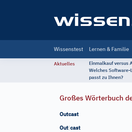
Main
Wissenstest
Lernen & Familie
navigation
Einmalkauf versus
Aktuelles
Welches Software-
passt zu Ihnen?
Großes Wörterbuch de
Outcast
Out
|
cast