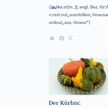
〈
aʊ
〉
[
tka:st]
m.
9
; engl. Bez. für
<
cast out
„ausstoßen, hinausw
und
out
„aus, hinaus“]
Der Kürbis: