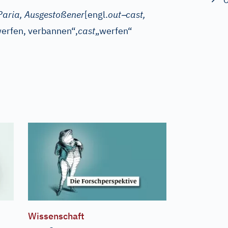
O
–
Paria, Ausgestoßener
[
engl.
out
cast,
erfen, verbannen“,
cast
„werfen“
Wissenschaft