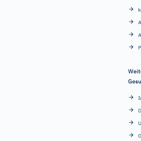
k
A
A
Weit
Gesu
I
D
U