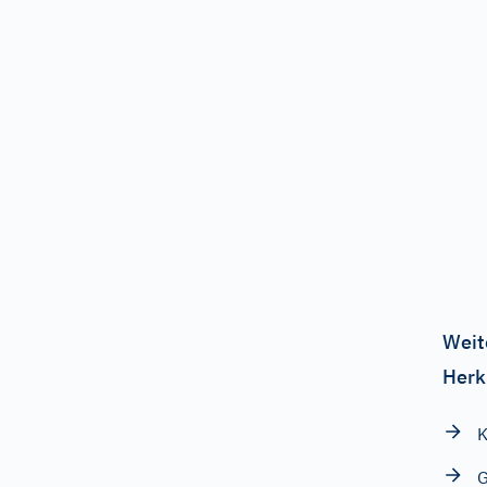
Weit
Herk
K
G