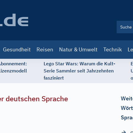
Gesundheit
Reisen
Natur & Umwelt
Technik
Le
 Abonnement:
Lego Star Wars: Warum die Kult-
E
Lizenzmodell
Serie Sammler seit Jahrzehnten
U
fasziniert
o
r deutschen Sprache
Weit
Wört
Spra