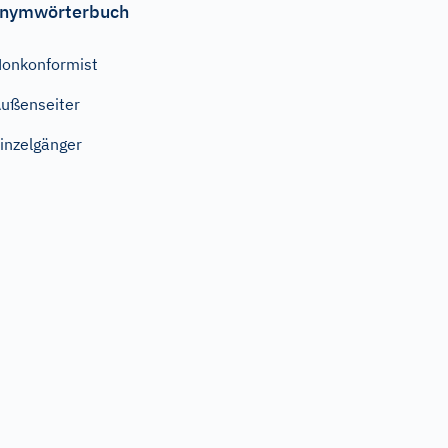
nymwörterbuch
onkonformist
ußenseiter
inzelgänger