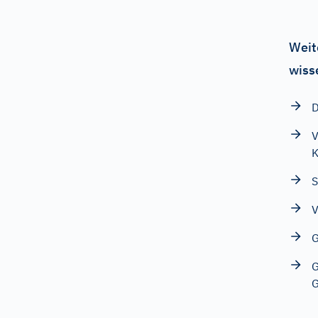
Weit
wiss
D
V
K
S
V
G
G
G