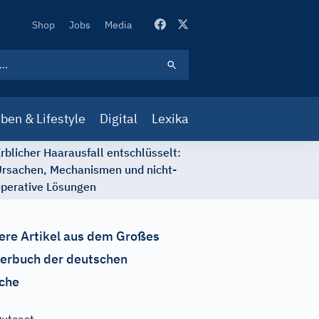
Secondary
Shop
Jobs
Media
Navigation
ben & Lifestyle
Digital
Lexika
rblicher Haarausfall entschlüsselt:
rsachen, Mechanismen und nicht-
perative Lösungen
ere Artikel aus dem Großes
erbuch der deutschen
che