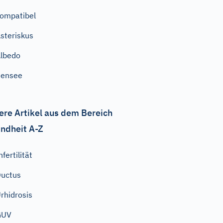
ompatibel
steriskus
lbedo
Pensee
ere Artikel aus dem Bereich
ndheit A-Z
nfertilität
uctus
rhidrosis
GUV