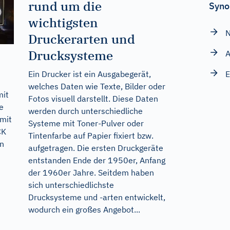
rund um die
Syno
wichtigsten
N
Druckerarten und
Drucksysteme
A
Ein Drucker ist ein Ausgabegerät,
E
welches Daten wie Texte, Bilder oder
mit
Fotos visuell darstellt. Diese Daten
e
werden durch unterschiedliche
 mit
Systeme mit Toner-Pulver oder
CK
Tintenfarbe auf Papier fixiert bzw.
n
aufgetragen. Die ersten Druckgeräte
entstanden Ende der 1950er, Anfang
der 1960er Jahre. Seitdem haben
sich unterschiedlichste
Drucksysteme und -arten entwickelt,
wodurch ein großes Angebot...