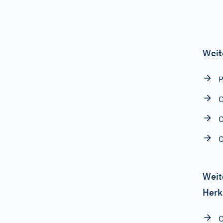
Weit
P
O
O
O
Weit
Herk
O