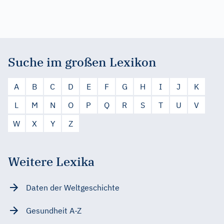
Suche im großen Lexikon
A
B
C
D
E
F
G
H
I
J
K
L
M
N
O
P
Q
R
S
T
U
V
W
X
Y
Z
Weitere Lexika
Daten der Weltgeschichte
Gesundheit A-Z