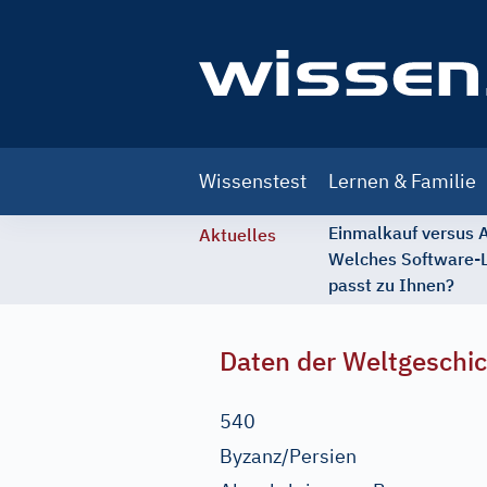
Main
Wissenstest
Lernen & Familie
navigation
Einmalkauf versus
Aktuelles
Welches Software-
passt zu Ihnen?
Daten der Weltgeschi
540
Byzanz/Persien