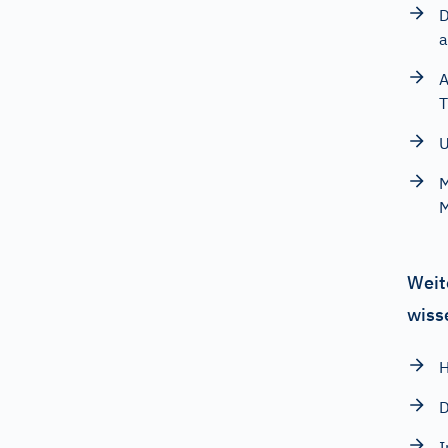
D
a
A
T
U
M
M
Weit
wiss
H
D
I