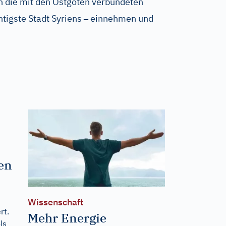
 die mit den Ostgoten verbündeten
–
htigste Stadt Syriens
einnehmen und
-
n
ten
Wissenschaft
rt.
Mehr Energie
ls