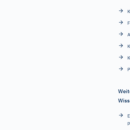
K
F
A
P
Weit
Wiss
E
p