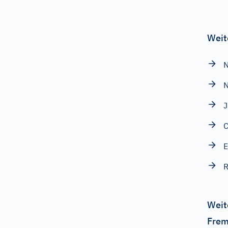
Weit
N
N
E
R
Weit
Frem