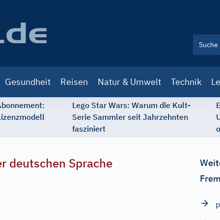
Gesundheit
Reisen
Natur & Umwelt
Technik
Le
 Abonnement:
Lego Star Wars: Warum die Kult-
E
Lizenzmodell
Serie Sammler seit Jahrzehnten
U
fasziniert
o
r deutschen Sprache
Weit
Frem
p