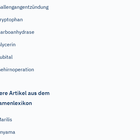
allengangentzündung
ryptophan
arboanhydrase
lycerin
ubital
ehirnoperation
ere Artikel aus dem
amenlexikon
arilis
Enyama