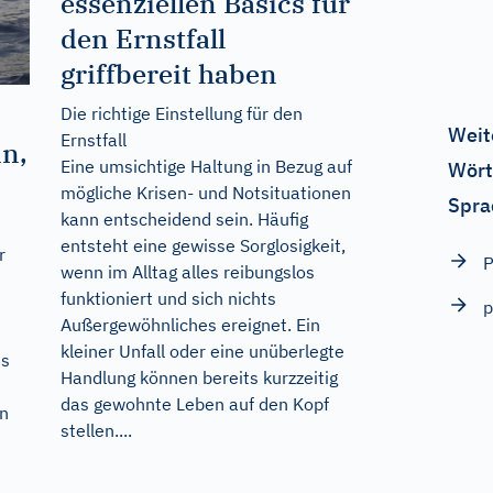
essenziellen Basics für
den Ernstfall
griffbereit haben
Die richtige Einstellung für den
Weit
Ernstfall
nn,
Eine umsichtige Haltung in Bezug auf
Wört
mögliche Krisen- und Notsituationen
Spra
kann entscheidend sein. Häufig
entsteht eine gewisse Sorglosigkeit,
r
P
wenn im Alltag alles reibungslos
funktioniert und sich nichts
p
Außergewöhnliches ereignet. Ein
kleiner Unfall oder eine unüberlegte
ns
Handlung können bereits kurzzeitig
das gewohnte Leben auf den Kopf
en
stellen....