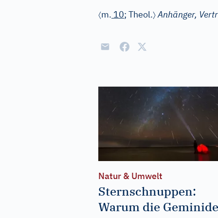
〈
〉
m.
10
; Theol.
Anhänger, Vert
Natur & Umwelt
Sternschnuppen:
Warum die Geminid