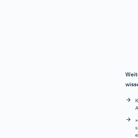
Weit
wiss
K
»
s
e