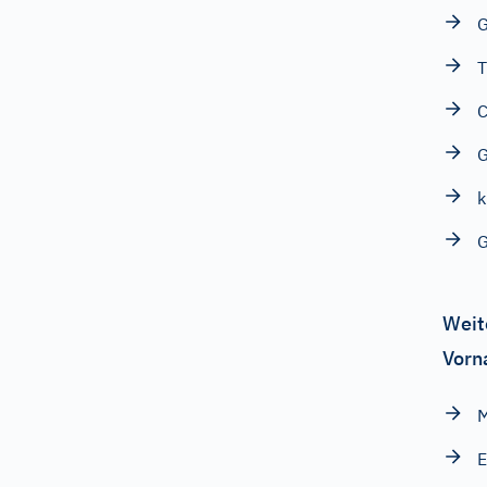
G
T
C
G
k
G
Weit
Vorn
M