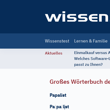
Main
Wissenstest
Lernen & Familie
navigation
Einmalkauf versus
Aktuelles
Welches Software-
passt zu Ihnen?
Großes Wörterbuch de
Papalist
ị
Pa
|
pa
|
l
st