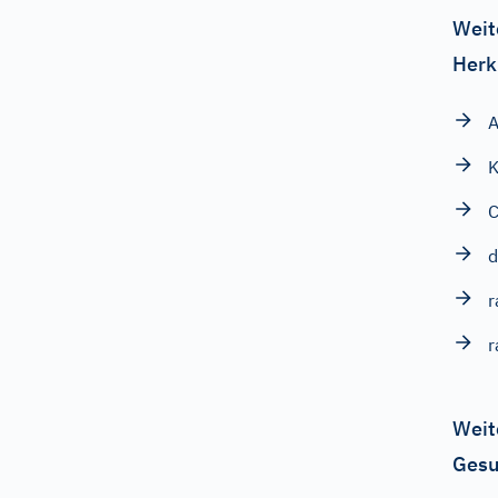
Weit
Herk
A
K
C
d
r
r
Weit
Gesu