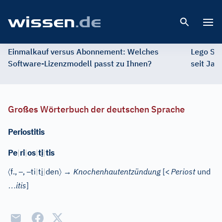
Open 
Einmalkauf versus Abonnement: Welches
Lego St
Software-Lizenzmodell passt zu Ihnen?
seit Jah
Großes Wörterbuch der deutschen Sprache
Periostitis
Pe
|
ri
|
os
|
t
i
|
tis
〈
–
–
〉
f.
,
,
ti
|
t
i
|
den
→
Knochenhautentzündung
[
<
Periost
und
…
itis
]