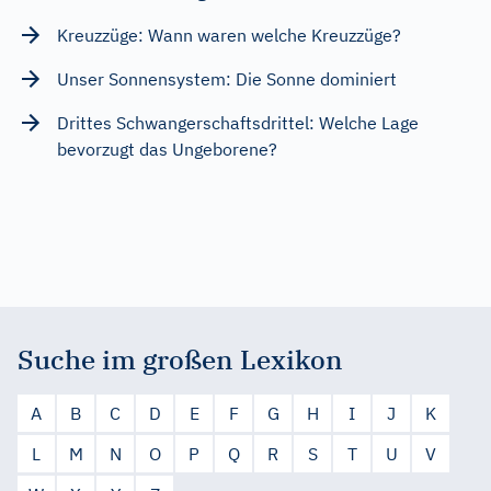
Kreuzzüge: Wann waren welche Kreuzzüge?
Unser Sonnensystem: Die Sonne dominiert
Drittes Schwangerschaftsdrittel: Welche Lage
bevorzugt das Ungeborene?
Suche im großen Lexikon
A
B
C
D
E
F
G
H
I
J
K
L
M
N
O
P
Q
R
S
T
U
V