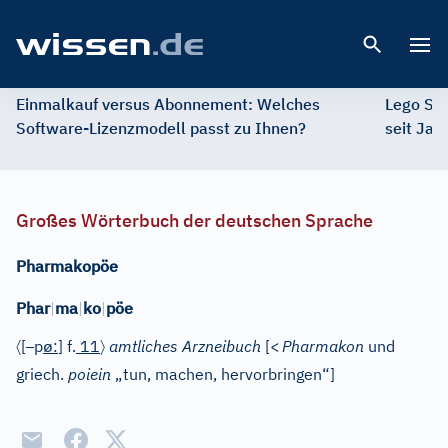
Open 
Einmalkauf versus Abonnement: Welches
Lego St
Software-Lizenzmodell passt zu Ihnen?
seit Jah
Großes Wörterbuch der deutschen Sprache
Pharmakopöe
Phar
|
ma
|
ko
|
pöe
〈
–
ø
〉
[
p
:
]
f.
11
amtliches Arzneibuch
[
<
Pharmakon
und
griech.
poiein
„tun, machen, hervorbringen“]