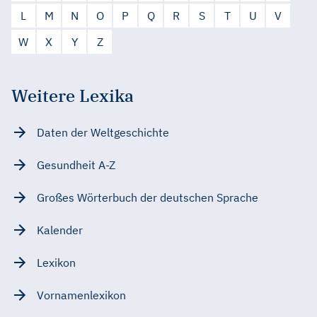
L
M
N
O
P
Q
R
S
T
U
V
W
X
Y
Z
Weitere Lexika
Daten der Weltgeschichte
Gesundheit A-Z
Großes Wörterbuch der deutschen Sprache
Kalender
Lexikon
Vornamenlexikon