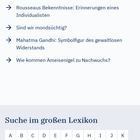
Rousseaus Bekenntnisse: Erinnerungen eines
Individualisten
Sind wir mondsüchtig?
Mahatma Gandhi: Symbolfigur des gewaltlosen
Widerstands
Wie kommen Ameisenigel zu Nachwuchs?
Suche im großen Lexikon
A
B
C
D
E
F
G
H
I
J
K