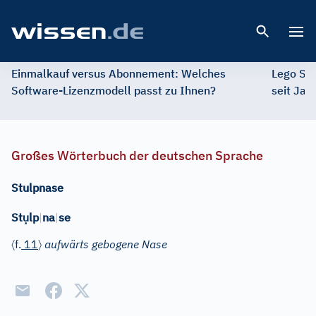
Open 
Einmalkauf versus Abonnement: Welches
Lego St
Software-Lizenzmodell passt zu Ihnen?
seit Jah
Großes Wörterbuch der deutschen Sprache
Stulpnase
ụ
St
lp
|
na
|
se
〈
〉
f.
11
aufwärts gebogene Nase