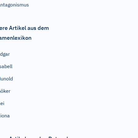
ntagonismus
ere Artikel aus dem
amenlexikon
dgar
sabell
unold
öker
ei
iona