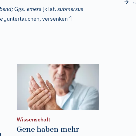
ebend;
Ggs.
emers
[
<
lat.
submersus
e
„untertauchen, versenken“]
Wissenschaft
Gene haben mehr
t.