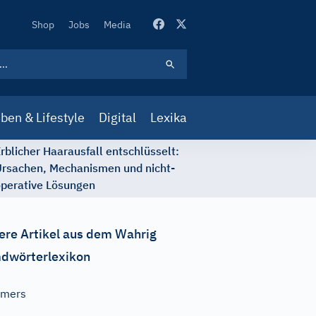
Secondary
Shop
Jobs
Media
Navigation
ben & Lifestyle
Digital
Lexika
rblicher Haarausfall entschlüsselt:
rsachen, Mechanismen und nicht-
perative Lösungen
ere Artikel aus dem Wahrig
dwörterlexikon
emers