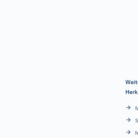
Weit
Herk
f
S
h