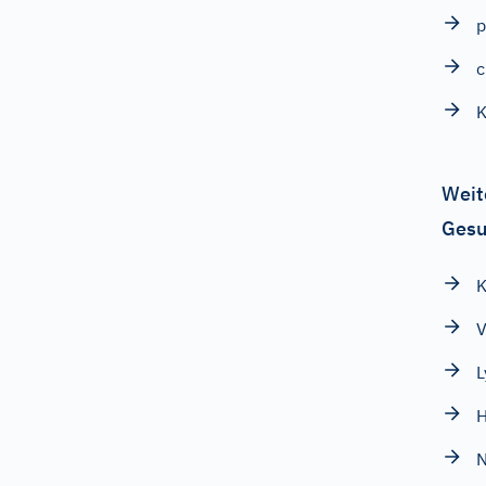
p
c
K
Weit
Gesu
K
V
L
H
N