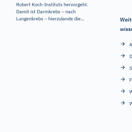
Robert Koch-Instituts hervorgeht.
Damit ist Darmkrebs – nach
Lungenkrebs – hierzulande die...
Weit
wiss
A
D
S
F
W
W