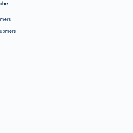
che
emers
submers