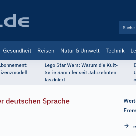
Gesundheit
Reisen
Natur & Umwelt
Technik
Le
 Abonnement:
Lego Star Wars: Warum die Kult-
E
Lizenzmodell
Serie Sammler seit Jahrzehnten
U
fasziniert
o
r deutschen Sprache
Weit
Frem