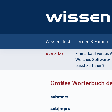
Main
Wissenstest
Lernen & Familie
navigation
Einmalkauf versus
Aktuelles
Welches Software-
passt zu Ihnen?
Großes Wörterbuch de
submers
ẹ
sub
|
m
rs