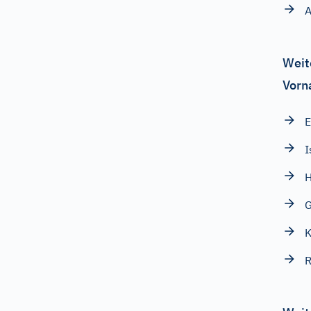
A
Weit
Vorn
E
I
H
G
K
R