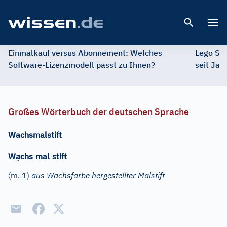
Open 
Einmalkauf versus Abonnement: Welches
Lego St
Software-Lizenzmodell passt zu Ihnen?
seit Jah
Großes Wörterbuch der deutschen Sprache
Wachsmalstift
ạ
W
chs
|
mal
|
stift
〈
〉
m.
1
aus Wachsfarbe hergestellter Malstift