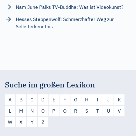
Nam June Paiks TV-Buddha: Was ist Videokunst?
Hesses Steppenwolf: Schmerzhafter Weg zur
Selbsterkenntnis
Suche im großen Lexikon
A
B
C
D
E
F
G
H
I
J
K
L
M
N
O
P
Q
R
S
T
U
V
W
X
Y
Z