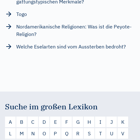
gattungstypischen Merkmale?
Togo
Nordamerikanische Religionen: Was ist die Peyote-
Religion?
Welche Eselarten sind vom Aussterben bedroht?
Suche im großen Lexikon
A
B
C
D
E
F
G
H
I
J
K
L
M
N
O
P
Q
R
S
T
U
V