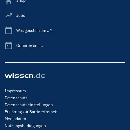
Shop
Jobs
Was geschah am ...?
Geboren am ...
Footer
Impressum
Menu
Datenschutz
Legal
Datenschutzeinstellungen
Erklärung zur Barrierefreiheit
Mediadaten
Nutzungsbedingungen