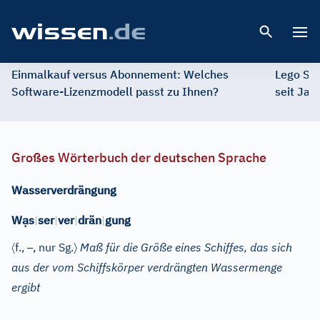
Open 
Einmalkauf versus Abonnement: Welches
Lego St
Software-Lizenzmodell passt zu Ihnen?
seit Jah
Großes Wörterbuch der deutschen Sprache
Wasserverdrängung
ạ
W
s
|
ser
|
ver
|
drän
|
gung
〈
–
〉
f.
,
, nur Sg.
Maß für die Größe eines Schiffes, das sich
aus der vom Schiffskörper verdrängten Wassermenge
ergibt