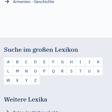
Armenien - Geschichte
Suche im großen Lexikon
A
B
C
D
E
F
G
H
I
J
K
L
M
N
O
P
Q
R
S
T
U
V
W
X
Y
Z
Weitere Lexika