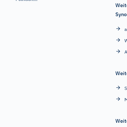
Weit
Syno
A
Weit
M
Weit