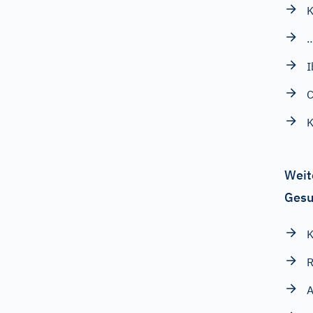
I
C
Weit
Gesu
K
R
A