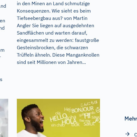
in den Minen an Land schmutzige
and
Konsequenzen. Wie sieht es beim
Tiefseebergbau aus? von Martin
ren
Angler Sie liegen auf ausgedehnten
nd
Sandflächen und warten darauf,
eingesammelt zu werden: faustgroße
Gesteinsbrocken, die schwarzen
zum
Trüffeln ähneln. Diese Manganknollen
r
sind seit Millionen von Jahren...
rs
Mehr
C