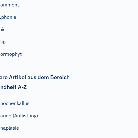
Komment
…phonie
bis
lip
Kormophyt
ere Artikel aus dem Bereich
ndheit A-Z
nochenkallus
äude (Auflistung)
naplasie