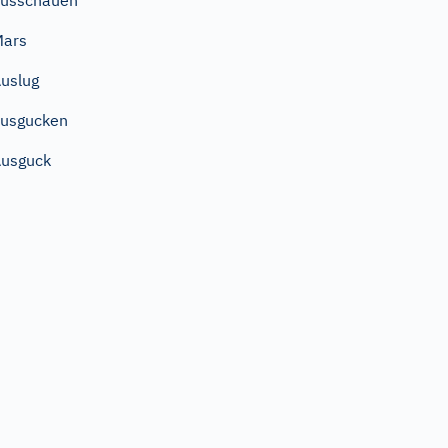
ausschauen
Mars
uslug
usgucken
usguck