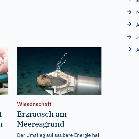
A
a
A
Wissenschaft
t
Erzrausch am
n
Meeresgrund
Der Umstieg auf saubere Energie hat