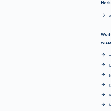
Herk
w
Weit
wiss
»
U
I
D
R
N