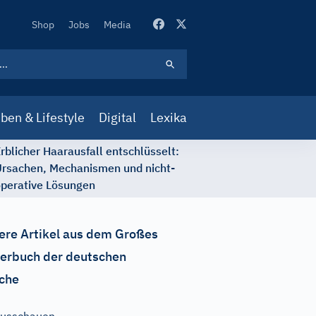
Secondary
Shop
Jobs
Media
Navigation
ben & Lifestyle
Digital
Lexika
rblicher Haarausfall entschlüsselt:
rsachen, Mechanismen und nicht-
perative Lösungen
ere Artikel aus dem Großes
erbuch der deutschen
che