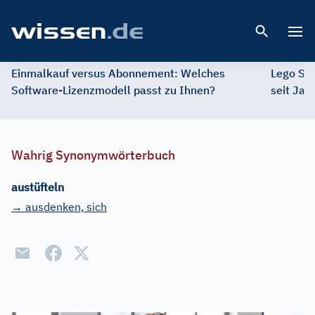
Open 
Einmalkauf versus Abonnement: Welches
Lego St
Software-Lizenzmodell passt zu Ihnen?
seit Jah
Wahrig Synonymwörterbuch
austüfteln
→ ausdenken, sich