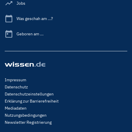
Jobs
Was geschah am ...?
Geboren am ...
Footer
Impressum
Menu
Datenschutz
Legal
Datenschutzeinstellungen
Erklärung zur Barrierefreiheit
Mediadaten
Nutzungsbedingungen
Newsletter Registrierung