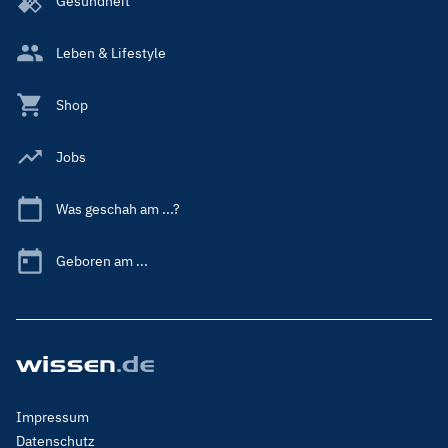
Gesundheit
Leben & Lifestyle
Shop
Jobs
Was geschah am ...?
Geboren am ...
Footer
Impressum
Menu
Datenschutz