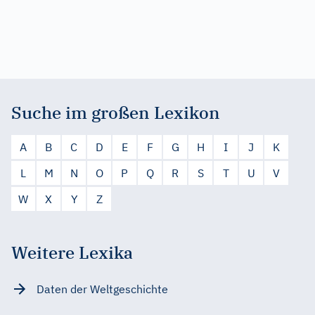
Suche im großen Lexikon
A
B
C
D
E
F
G
H
I
J
K
L
M
N
O
P
Q
R
S
T
U
V
W
X
Y
Z
Weitere Lexika
Daten der Weltgeschichte