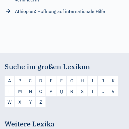
Äthiopien: Hoffnung auf internationale Hilfe
Suche im großen Lexikon
A
B
C
D
E
F
G
H
I
J
K
L
M
N
O
P
Q
R
S
T
U
V
W
X
Y
Z
Weitere Lexika