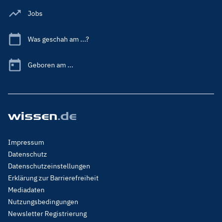
Jobs
Was geschah am ...?
Geboren am ...
Footer
Impressum
Menu
Datenschutz
Legal
Datenschutzeinstellungen
Erklärung zur Barrierefreiheit
Mediadaten
Nutzungsbedingungen
Newsletter Registrierung