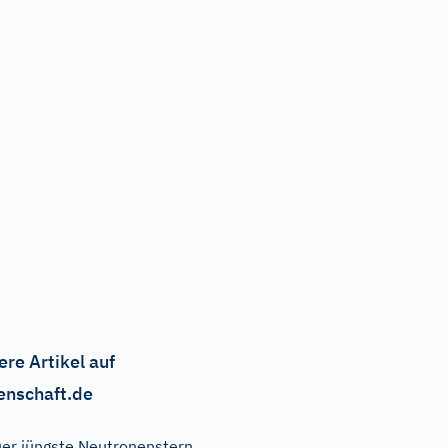
ere Artikel auf
enschaft.de
er jüngste Neutronenstern