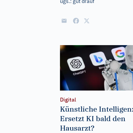
ugs.:
gut drauf
Digital
Künstliche Intelligen
Ersetzt KI bald den
Hausarzt?