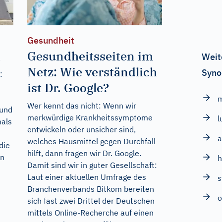
Gesundheit
d
Gesundheitsseiten im
Weit
Netz: Wie verständlich
Syno
:
ist Dr. Google?
Wer kennt das nicht: Wenn wir
Rund
merkwürdige Krankheitssymptome
l
mals
entwickeln oder unsicher sind,
a
welches Hausmittel gegen Durchfall
die
hilft, dann fragen wir Dr. Google.
in
h
Damit sind wir in guter Gesellschaft:
Laut einer aktuellen Umfrage des
s
Branchenverbands Bitkom bereiten
o
sich fast zwei Drittel der Deutschen
mittels Online-Recherche auf einen