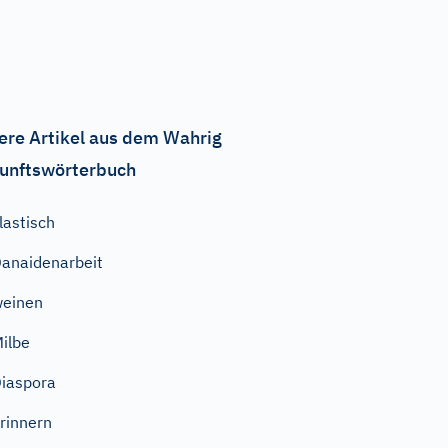
ere Artikel aus dem Wahrig
unftswörterbuch
lastisch
anaidenarbeit
einen
ilbe
iaspora
rinnern