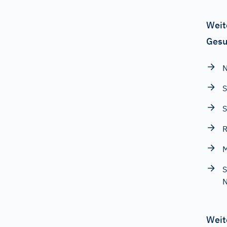
Weit
Gesu
N
S
S
R
S
N
Weit