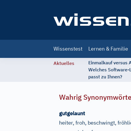
Main
Wissenstest
Lernen & Familie
navigation
Einmalkauf versus
Aktuelles
Welches Software-
passt zu Ihnen?
Wahrig Synonymwört
gutgelaunt
heiter, froh, beschwingt, fröh