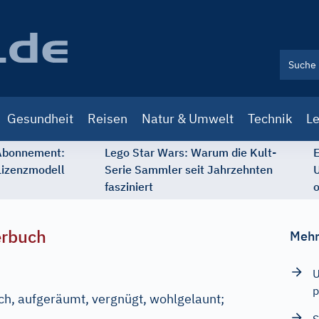
Gesundheit
Reisen
Natur & Umwelt
Technik
Le
 Abonnement:
Lego Star Wars: Warum die Kult-
E
Lizenzmodell
Serie Sammler seit Jahrzehnten
U
fasziniert
o
erbuch
Mehr
U
p
lich, aufgeräumt, vergnügt, wohlgelaunt
;