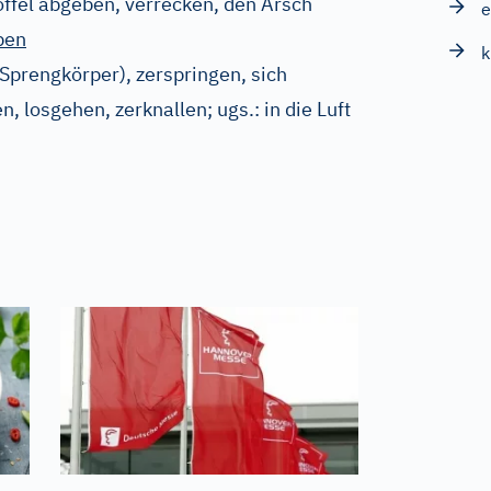
öffel abgeben, verrecken, den Arsch
e
ben
k
Sprengkörper)
, zerspringen, sich
en, losgehen, zerknallen
;
ugs.:
in die Luft
n