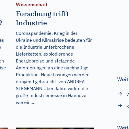
Wissenschaft
Forschung trifft
?
Industrie
Coronapandemie, Krieg in der
es
Ukraine und Klimakrise bedeuten für
e
die Industrie unterbrochene
Lieferketten, explodierende
en
Energiepreise und steigende
ise
Anforderungen an eine nachhaltige
Produktion. Neue Lösungen werden
Weit
dringend gebraucht. von ANDREA
STEGEMANN Über Jahre wirkte die
W
große Industriemesse in Hannover
wie ein...
k
Weit