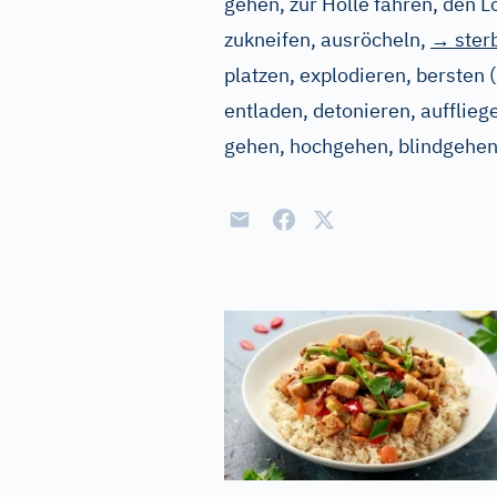
gehen, zur Hölle fahren, den L
zukneifen, ausröcheln
,
→ ster
platzen, explodieren, bersten
(
entladen, detonieren, aufflieg
gehen, hochgehen, blindgehe