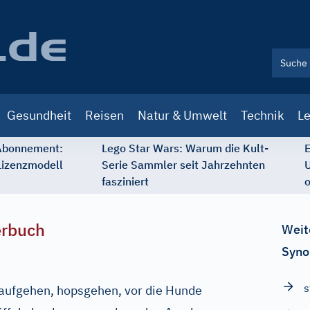
Gesundheit
Reisen
Natur & Umwelt
Technik
Le
 Abonnement:
Lego Star Wars: Warum die Kult-
E
Lizenzmodell
Serie Sammler seit Jahrzehnten
U
fasziniert
o
erbuch
Weit
Syno
s
raufgehen, hopsgehen, vor die Hunde