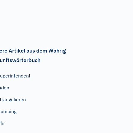
ere Artikel aus dem Wahrig
unftswörterbuch
uperintendent
aden
trangulieren
Dumping
hr