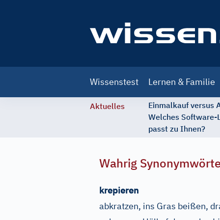
Main
Wissenstest
Lernen & Familie
navigation
Einmalkauf versus
Aktuelles
Welches Software-
passt zu Ihnen?
Wahrig Synonymwört
krepieren
abkratzen, ins Gras beißen, d