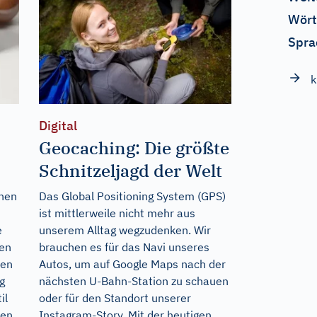
Wört
Spra
k
Digital
Geocaching: Die größte
Schnitzeljagd der Welt
ehen
Das Global Positioning System (GPS)
ist mittlerweile nicht mehr aus
e
unserem Alltag wegzudenken. Wir
ßen
brauchen es für das Navi unseres
ben
Autos, um auf Google Maps nach der
g
nächsten U-Bahn-Station zu schauen
il
oder für den Standort unserer
den
Instagram-Story. Mit der heutigen