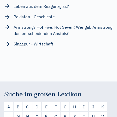
Leben aus dem Reagenzglas?
Pakistan - Geschichte
Armstrongs Hot Five, Hot Seven: Wer gab Armstrong
den entscheidenden Anstoß?
Singapur - Wirtschaft
Suche im großen Lexikon
A
B
C
D
E
F
G
H
I
J
K
L
M
N
O
P
Q
R
S
T
U
V