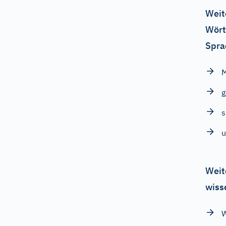
Weit
Wört
Spra
g
s
u
Weit
wiss
W