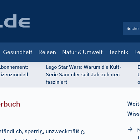
Gesundheit
Reisen
Natur & Umwelt
Technik
Le
 Abonnement:
Lego Star Wars: Warum die Kult-
E
Lizenzmodell
Serie Sammler seit Jahrzehnten
U
fasziniert
o
erbuch
Weit
Wiss
M
ständlich, sperrig, unzweckmäßig,
T