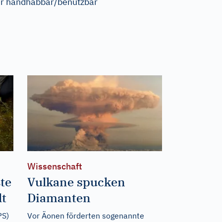
r handhabbar/benutzbar
Wissenschaft
te
Vulkane spucken
lt
Diamanten
PS)
Vor Äonen förderten sogenannte