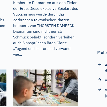
Kimberlite Diamanten aus den Tiefen
der Erde. Diese explosive Spielart des
Vulkanismus wurde durch das
der
Zerbrechen tektonischer Platten
uen
befeuert. von THORSTEN DAMBECK
Diamanten sind nicht nur als
Schmuck beliebt, sondern verleihen
auch Sinnsprüchen ihren Glanz:
r
„Tugend und Laster sind verwand
Mehr
wie...
.
A
d
V
V
j