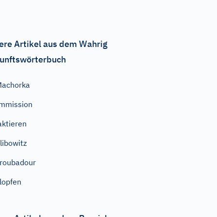
ere Artikel aus dem Wahrig
unftswörterbuch
Machorka
mmission
aktieren
libowitz
roubadour
lopfen