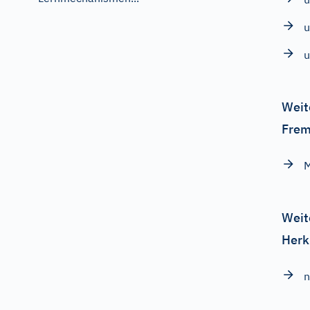
u
u
Weit
Frem
Weit
Herk
n