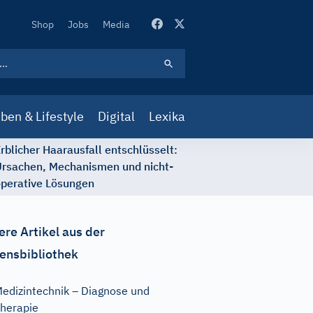
Secondary
Shop
Jobs
Media
Navigation
ben & Lifestyle
Digital
Lexika
rblicher Haarausfall entschlüsselt:
rsachen, Mechanismen und nicht-
perative Lösungen
ere Artikel aus der
ensbibliothek
edizintechnik – Diagnose und
herapie