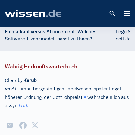
Open 
Einmalkauf versus Abonnement: Welches
Lego St
Software-Lizenzmodell passt zu Ihnen?
seit Jah
Wahrig Herkunftswörterbuch
Cherub
,
Kerub
im AT:
urspr. tiergestaltiges Fabelwesen, später Engel
höherer Ordnung, der Gott lobpreist
♦
wahrscheinlich aus
assyr.
krub