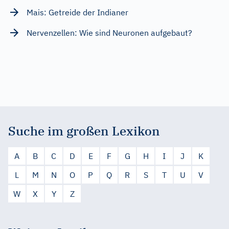
Mais: Getreide der Indianer
Nervenzellen: Wie sind Neuronen aufgebaut?
Suche im großen Lexikon
A
B
C
D
E
F
G
H
I
J
K
L
M
N
O
P
Q
R
S
T
U
V
W
X
Y
Z