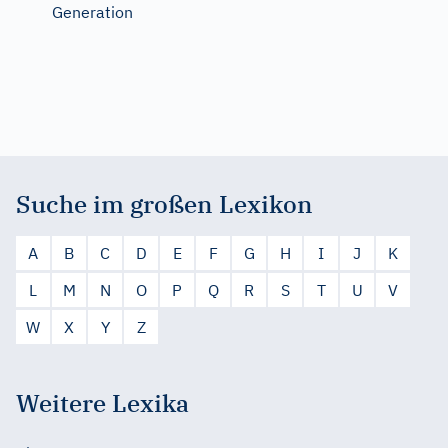
Generation
Suche im großen Lexikon
A
B
C
D
E
F
G
H
I
J
K
L
M
N
O
P
Q
R
S
T
U
V
W
X
Y
Z
Weitere Lexika