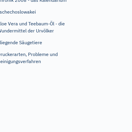
hronik 2008 - das Kalendarium
schechoslowakei
loe Vera und Teebaum-Öl - die
undermittel der Urvölker
liegende Säugetiere
ruckerarten, Probleme und
einigungsverfahren