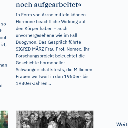
noch aufgearbeitet«
In Form von Arzneimitteln können
Hormone beachtliche Wirkung auf
 so
den Körper haben – auch
ch
unvorhergesehene wie im Fall
out
Duogynon. Das Gespräch führte
izt,
SIGRID MÄRZ Frau Prof. Nemec, Ihr
Forschungsprojekt beleuchtet die
Geschichte hormoneller
 man
Schwangerschaftstests, die Millionen
Frauen weltweit in den 1950er- bis
1980er-Jahren...
ut
t
Weit