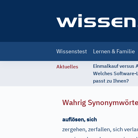
Main
Wissenstest
Lernen & Familie
navigation
Einmalkauf versus
Aktuelles
Welches Software-
passt zu Ihnen?
Wahrig Synonymwört
auflösen, sich
zergehen, zerfallen, sich verlau