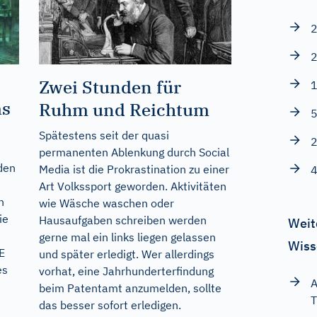
2
2
Zwei Stunden für
1
ms
Ruhm und Reichtum
5
Spätestens seit der quasi
2
permanenten Ablenkung durch Social
den
Media ist die Prokrastination zu einer
4
Art Volkssport geworden. Aktivitäten
n
wie Wäsche waschen oder
ie
Hausaufgaben schreiben werden
Weit
gerne mal ein links liegen gelassen
Wiss
E
und später erledigt. Wer allerdings
es
vorhat, eine Jahrhunderterfindung
A
beim Patentamt anzumelden, sollte
T
das besser sofort erledigen.