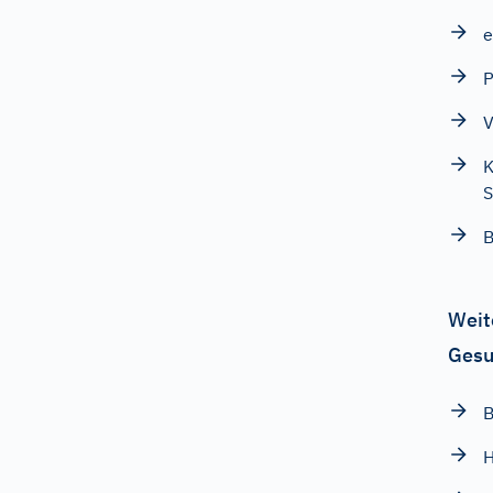
e
V
K
S
B
Weit
Gesu
B
H