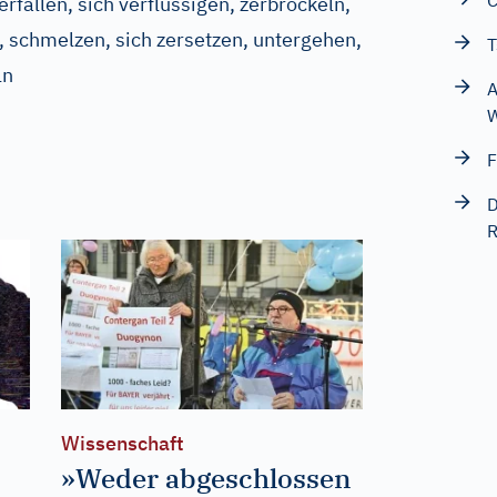
C
fallen, sich verflüssigen, zerbröckeln,
n, schmelzen, sich zersetzen, untergehen,
T
ln
A
W
F
D
R
Wissenschaft
»Weder abgeschlossen