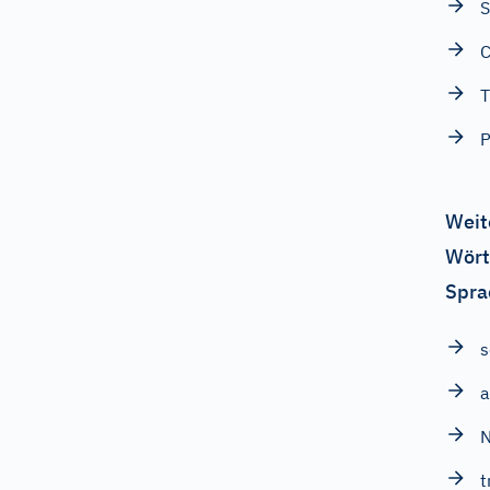
S
C
T
P
Weit
Wört
Spra
s
a
N
t