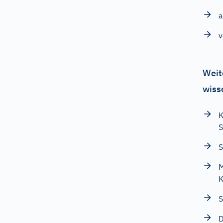
v
Weit
wiss
K
S
S
M
K
S
D