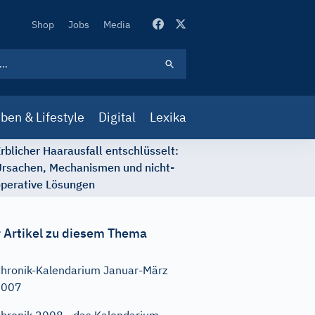
Secondary
Shop
Jobs
Media
Navigation
ben & Lifestyle
Digital
Lexika
rblicher Haarausfall entschlüsselt:
rsachen, Mechanismen und nicht-
perative Lösungen
 Artikel zu diesem Thema
hronik-Kalendarium Januar-März
2007