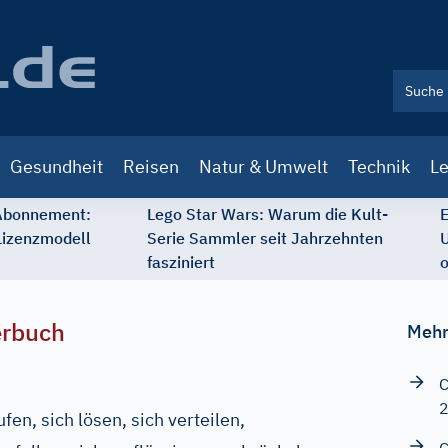
Gesundheit
Reisen
Natur & Umwelt
Technik
Le
 Abonnement:
Lego Star Wars: Warum die Kult-
E
Lizenzmodell
Serie Sammler seit Jahrzehnten
U
fasziniert
o
erbuch
Mehr
C
fen, sich lösen, sich verteilen,