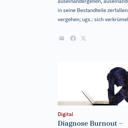
auseinandergehen, auseinander
in seine Bestandteile zerfalle
vergehen
;
ugs.:
sich verkrüme
Digital
Diagnose Burnout –