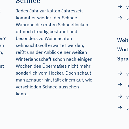
Schnee
v
t
Jedes Jahr zur kalten Jahreszeit
kommt er wieder: der Schnee.
v
Während die ersten Schneeflocken
oft noch freudig bestaunt und
en?
besonders zu Weihnachten
Weit
en
sehnsuchtsvoll erwartet werden,
Wört
n,
reißt uns der Anblick einer weißen
Spra
Winterlandschaft schon nach einigen
st
Wochen des Übermaßes nicht mehr
sonderlich vom Hocker. Doch schaut
v
man genauer hin, fällt einem auf, wie
verschieden Schnee aussehen
kann....
v
v