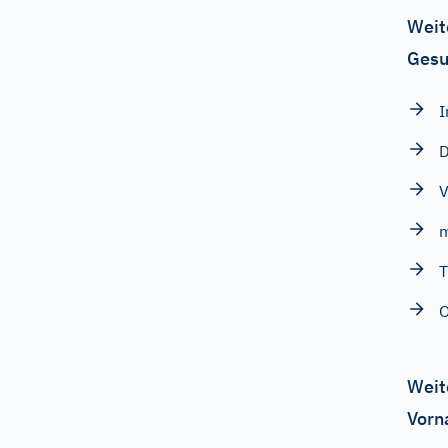
Weit
Gesu
I
V
m
T
O
Weit
Vorn