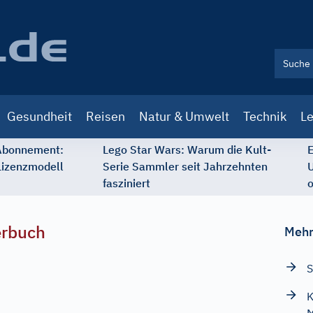
Gesundheit
Reisen
Natur & Umwelt
Technik
Le
 Abonnement:
Lego Star Wars: Warum die Kult-
E
Lizenzmodell
Serie Sammler seit Jahrzehnten
U
fasziniert
o
erbuch
Mehr
S
K