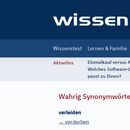
Main
Wissenstest
Lernen & Familie
navigation
Einmalkauf versus
Aktuelles
Welches Software-
passt zu Ihnen?
Wahrig Synonymwört
verleiden
→ verderben