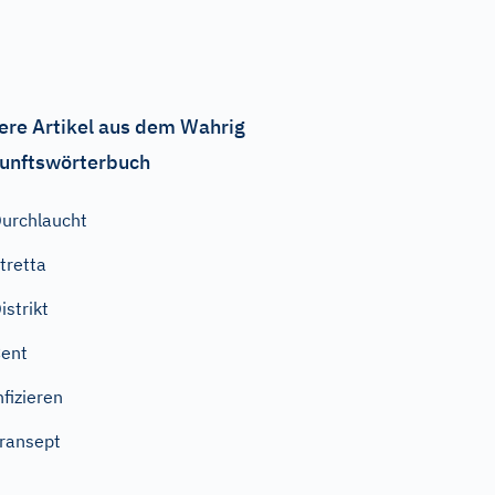
ere Artikel aus dem Wahrig
unftswörterbuch
urchlaucht
tretta
istrikt
ent
nfizieren
ransept