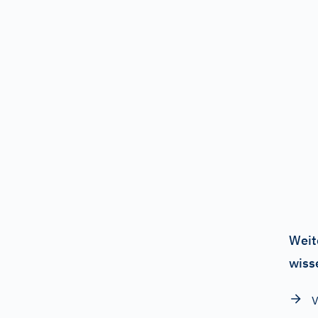
Weit
wiss
V