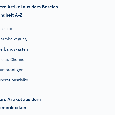
ere Artikel aus dem Bereich
ndheit A-Z
nzision
Darmbewegung
erbandskasten
olar, Chemie
umorantigen
perationsrisiko
ere Artikel aus dem
amenlexikon