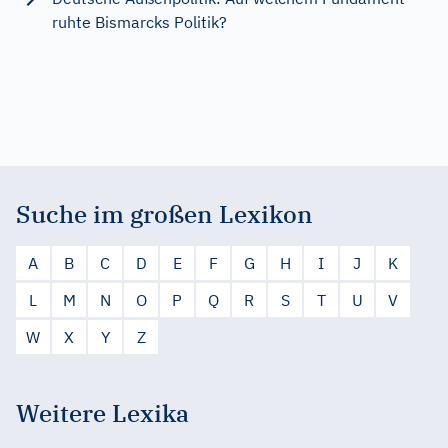
ruhte Bismarcks Politik?
Suche im großen Lexikon
A
B
C
D
E
F
G
H
I
J
K
L
M
N
O
P
Q
R
S
T
U
V
W
X
Y
Z
Weitere Lexika