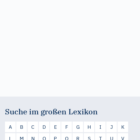
Suche im großen Lexikon
A
B
C
D
E
F
G
H
I
J
K
L
M
N
O
P
Q
R
S
T
U
V