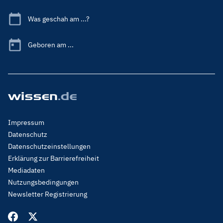
Was geschah am ...?
Geboren am ...
Footer
Impressum
Menu
Datenschutz
Legal
Datenschutzeinstellungen
Erklärung zur Barrierefreiheit
Mediadaten
Nutzungsbedingungen
Newsletter Registrierung