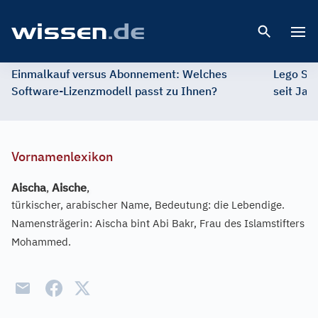
Open 
Einmalkauf versus Abonnement: Welches
Lego St
Software-Lizenzmodell passt zu Ihnen?
seit Jah
Vornamenlexikon
Aischa
,
Aische
,
türkischer, arabischer Name, Bedeutung: die Lebendige.
Namensträgerin: Aischa bint Abi Bakr, Frau des Islamstifters
Mohammed.