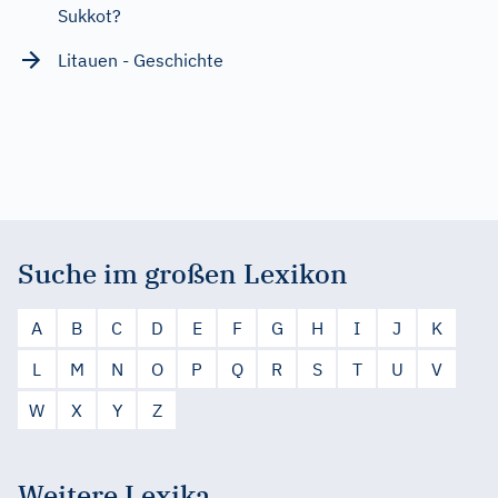
Sukkot?
Litauen - Geschichte
Suche im großen Lexikon
A
B
C
D
E
F
G
H
I
J
K
L
M
N
O
P
Q
R
S
T
U
V
W
X
Y
Z
Weitere Lexika