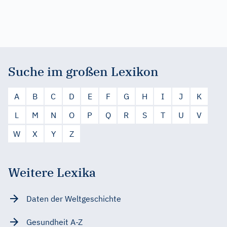
Suche im großen Lexikon
A
B
C
D
E
F
G
H
I
J
K
L
M
N
O
P
Q
R
S
T
U
V
W
X
Y
Z
Weitere Lexika
Daten der Weltgeschichte
Gesundheit A-Z