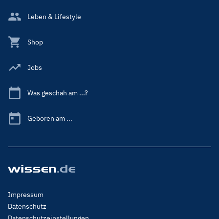
Leben & Lifestyle
Shop
Jobs
Was geschah am ...?
Geboren am ...
Footer
Impressum
Menu
Datenschutz
Legal
Datenschutzeinstellungen