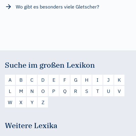
Wo gibt es besonders viele Gletscher?
Suche im großen Lexikon
A
B
C
D
E
F
G
H
I
J
K
L
M
N
O
P
Q
R
S
T
U
V
W
X
Y
Z
Weitere Lexika