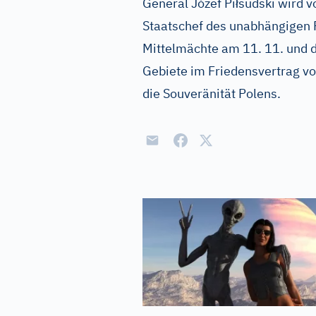
ł
General Józef Pi
sudski wird 
Staatschef des unabhängigen P
Mittelmächte am 11. 11. und d
Gebiete im Friedensvertrag vo
die Souveränität Polens.