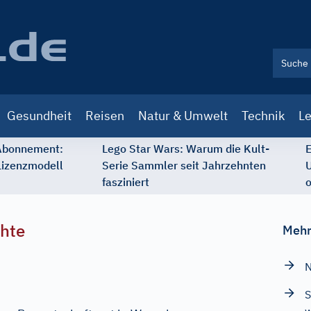
Gesundheit
Reisen
Natur & Umwelt
Technik
Le
 Abonnement:
Lego Star Wars: Warum die Kult-
E
Lizenzmodell
Serie Sammler seit Jahrzehnten
U
fasziniert
o
chte
Mehr
N
S