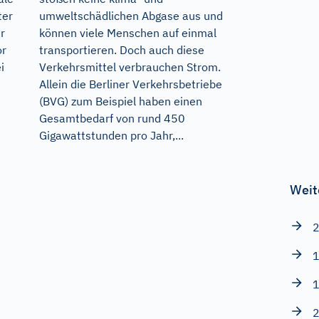
ter
umweltschädlichen Abgase aus und
r
können viele Menschen auf einmal
or
transportieren. Doch auch diese
i
Verkehrsmittel verbrauchen Strom.
Allein die Berliner Verkehrsbetriebe
(BVG) zum Beispiel haben einen
Gesamtbedarf von rund 450
Gigawattstunden pro Jahr,...
Weit
2
1
1
2