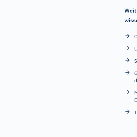
Weit
wiss
C
L
S
G
d
M
E
T