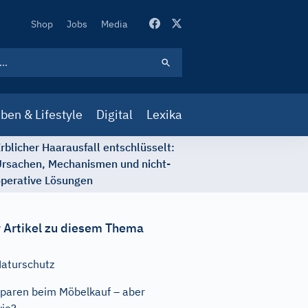
Secondary
Shop
Jobs
Media
Navigation
ben & Lifestyle
Digital
Lexika
rblicher Haarausfall entschlüsselt:
rsachen, Mechanismen und nicht-
perative Lösungen
 Artikel zu diesem Thema
aturschutz
paren beim Möbelkauf – aber