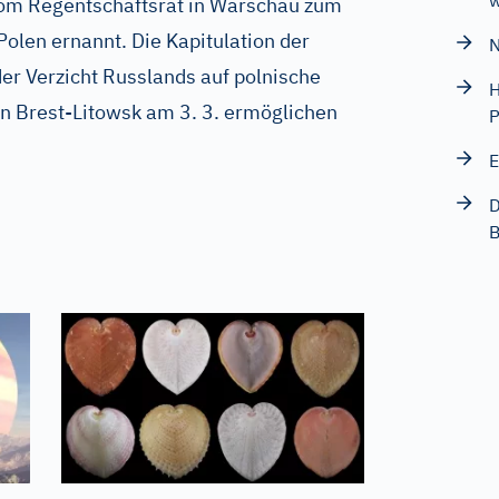
w
vom Regentschaftsrat in Warschau zum
olen ernannt. Die Kapitulation der
N
er Verzicht Russlands auf polnische
H
n Brest-Litowsk am 3. 3. ermöglichen
P
E
D
B