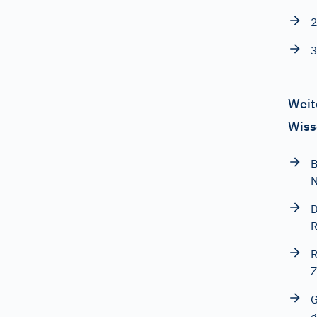
2
3
Weit
Wiss
B
D
R
R
Z
G
g