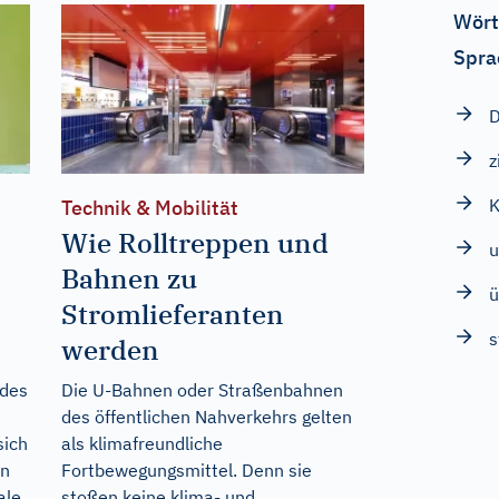
Wört
Spra
D
z
K
Technik & Mobilität
Wie Rolltreppen und
u
Bahnen zu
ü
Stromlieferanten
s
werden
ndes
Die U-Bahnen oder Straßenbahnen
des öffentlichen Nahverkehrs gelten
sich
als klimafreundliche
en
Fortbewegungsmittel. Denn sie
ale
stoßen keine klima- und