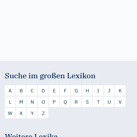
Suche im großen Lexikon
A
B
C
D
E
F
G
H
I
J
K
L
M
N
O
P
Q
R
S
T
U
V
W
X
Y
Z
Weitere Lexika