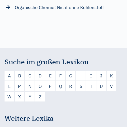
Organische Chemie: Nicht ohne Kohlenstoff
Suche im großen Lexikon
A
B
C
D
E
F
G
H
I
J
K
L
M
N
O
P
Q
R
S
T
U
V
W
X
Y
Z
Weitere Lexika