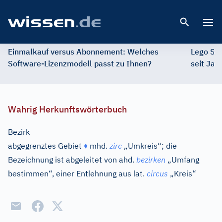
Open 
Einmalkauf versus Abonnement: Welches
Lego St
Software-Lizenzmodell passt zu Ihnen?
seit Jah
Wahrig Herkunftswörterbuch
Bezirk
abgegrenztes Gebiet
♦
mhd.
zirc
„Umkreis“; die
Bezeichnung ist abgeleitet von
ahd.
bezirken
„Umfang
bestimmen“, einer Entlehnung aus
lat.
circus
„Kreis“