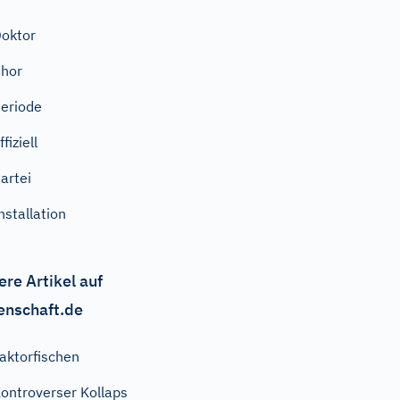
oktor
hor
eriode
ffiziell
artei
nstallation
ere Artikel auf
enschaft.de
aktorfischen
ontroverser Kollaps