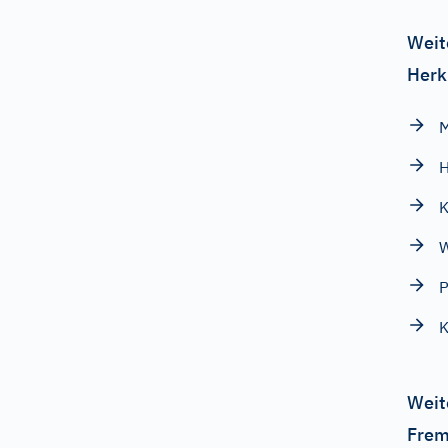
Weit
Herk
K
P
K
Weit
Frem