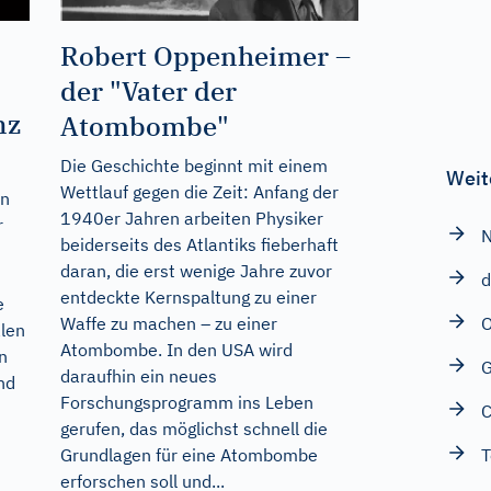
Robert Oppenheimer –
der "Vater der
nz
Atombombe"
Die Geschichte beginnt mit einem
Weit
Wettlauf gegen die Zeit: Anfang der
en
1940er Jahren arbeiten Physiker
r
N
beiderseits des Atlantiks fieberhaft
daran, die erst wenige Jahre zuvor
d
entdeckte Kernspaltung zu einer
e
Waffe zu machen – zu einer
len
Atombombe. In den USA wird
n
daraufhin ein neues
nd
Forschungsprogramm ins Leben
gerufen, das möglichst schnell die
T
Grundlagen für eine Atombombe
erforschen soll und...