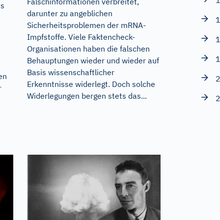
1
Falschinformationen verbreitet,
es
darunter zu angeblichen
1
Sicherheitsproblemen der mRNA-
Impfstoffe. Viele Faktencheck-
1
Organisationen haben die falschen
1
Behauptungen wieder und wieder auf
Basis wissenschaftlicher
en
2
Erkenntnisse widerlegt. Doch solche
r
Widerlegungen bergen stets das...
2