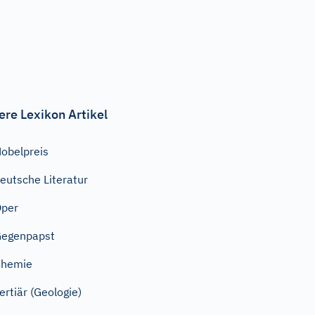
ere Lexikon Artikel
obelpreis
eutsche Literatur
Oper
Gegenpapst
Chemie
ertiär (Geologie)