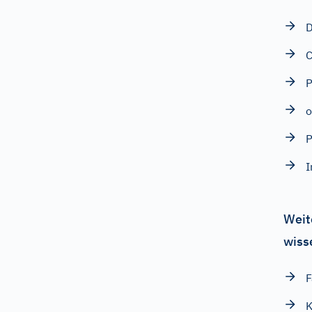
D
C
P
o
P
I
Weit
wiss
F
K