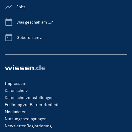
Jobs
Was geschah am ...?
Geboren am ...
Footer
Impressum
Menu
Datenschutz
Legal
Datenschutzeinstellungen
Erklärung zur Barrierefreiheit
Mediadaten
Nutzungsbedingungen
Newsletter Registrierung