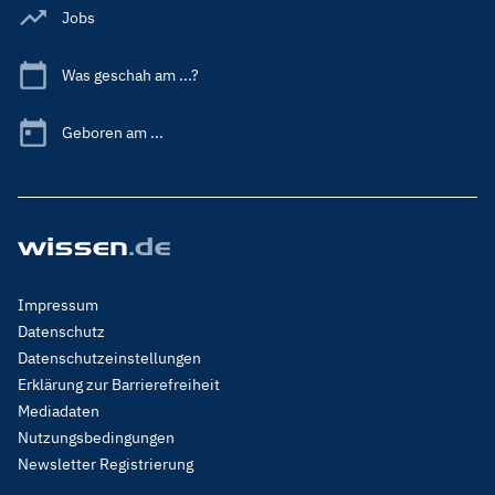
Jobs
Was geschah am ...?
Geboren am ...
Footer
Impressum
Menu
Datenschutz
Legal
Datenschutzeinstellungen
Erklärung zur Barrierefreiheit
Mediadaten
Nutzungsbedingungen
Newsletter Registrierung