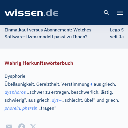
Open 
Einmalkauf versus Abonnement: Welches
Lego St
Software-Lizenzmodell passt zu Ihnen?
seit Jah
Wahrig Herkunftswörterbuch
Dysphorie
Übellaunigkeit, Gereiztheit, Verstimmung
♦
aus
griech.
dysphoros
„schwer zu ertragen, beschwerlich, lästig,
–
schwierig“, aus
griech.
dys
„schlecht, übel“ und
griech.
phorein, pherein
„tragen“