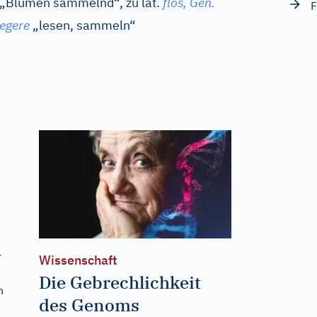
„Blumen sammelnd“, zu
lat.
flos,
Gen.
F
legere
„lesen, sammeln“
r
Wissenschaft
Die Gebrechlichkeit
h
des Genoms