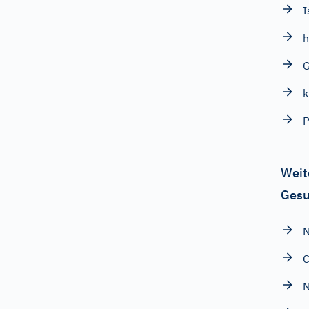
I
h
G
k
P
Weit
Gesu
N
C
N