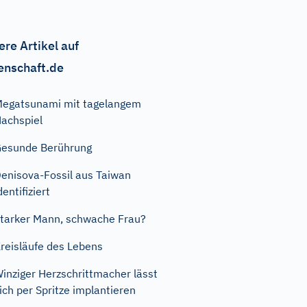
ere Artikel auf
enschaft.de
egatsunami mit tagelangem
achspiel
esunde Berührung
enisova-Fossil aus Taiwan
dentifiziert
tarker Mann, schwache Frau?
reisläufe des Lebens
inziger Herzschrittmacher lässt
ich per Spritze implantieren