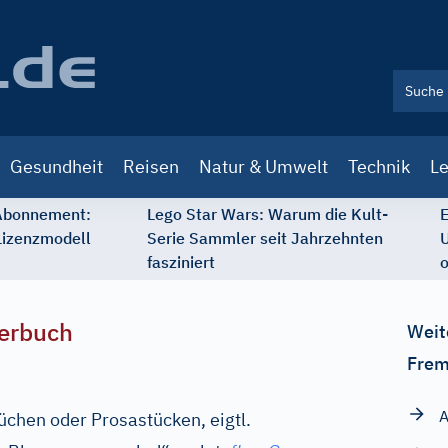
Gesundheit
Reisen
Natur & Umwelt
Technik
Le
 Abonnement:
Lego Star Wars: Warum die Kult-
E
Lizenzmodell
Serie Sammler seit Jahrzehnten
U
fasziniert
o
erbuch
Weit
Frem
A
chen oder Prosastücken, eigtl.