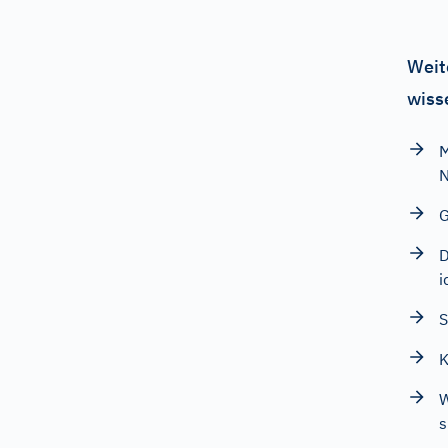
Weit
wiss
M
N
G
D
i
S
K
W
s