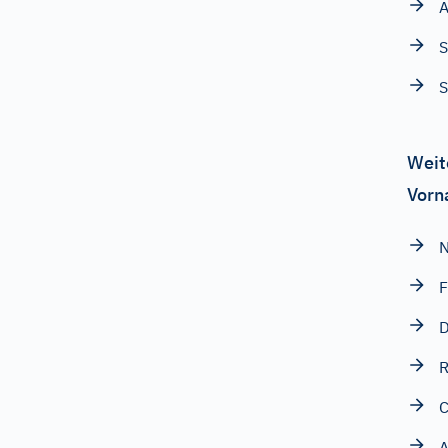
S
S
Weit
Vorn
F
R
A