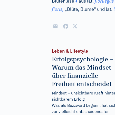
Blütenlese
♦
aus
lat.
florilegus
floris,
„Blüte, Blume“ und
lat.
Leben & Lifestyle
Erfolgspsychologie –
Warum das Mindset
über finanzielle
Freiheit entscheidet
Mindset – unsichtbare Kraft hinte
sichtbarem Erfolg
Was als Buzzword begann, hat sic
zur vielleicht entscheidendsten