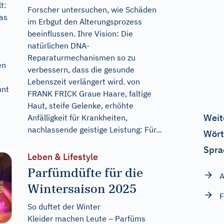
t:
Forscher untersuchen, wie Schäden
das
im Erbgut den Alterungsprozess
-
beeinflussen. Ihre Vision: Die
natürlichen DNA-
Reparaturmechanismen so zu
en
verbessern, dass die gesunde
Lebenszeit verlängert wird. von
nnt
FRANK FRICK Graue Haare, faltige
Haut, steife Gelenke, erhöhte
Weit
Anfälligkeit für Krankheiten,
nachlassende geistige Leistung: Für...
Wört
Spra
Leben & Lifestyle
Parfümdüfte für die
A
Wintersaison 2025
F
So duftet der Winter
Kleider machen Leute – Parfüms