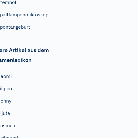
Atemnot
paltlampenmikroskop
pontangeburt
ere Artikel aus dem
amenlexikon
Naomi
ilippo
Denny
ijuta
Cosmea
gilmund