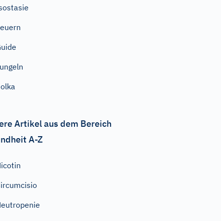
sostasie
euern
uide
ungeln
olka
ere Artikel aus dem Bereich
ndheit A-Z
icotin
ircumcisio
eutropenie