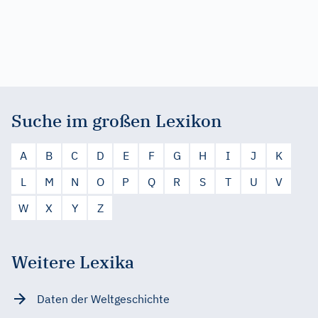
Suche im großen Lexikon
A
B
C
D
E
F
G
H
I
J
K
L
M
N
O
P
Q
R
S
T
U
V
W
X
Y
Z
Weitere Lexika
Daten der Weltgeschichte