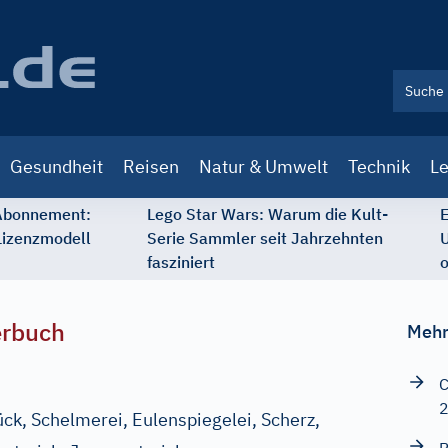
Gesundheit
Reisen
Natur & Umwelt
Technik
Le
 Abonnement:
Lego Star Wars: Warum die Kult-
E
Lizenzmodell
Serie Sammler seit Jahrzehnten
U
fasziniert
o
erbuch
Mehr
C
k, Schelmerei, Eulenspiegelei, Scherz,