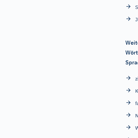
S
J
Weit
Wört
Spra
z
K
f