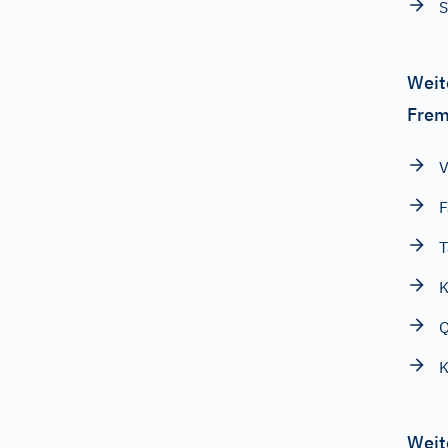
S
Weit
Frem
V
F
T
K
Q
K
Weit