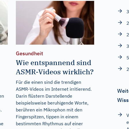
3
2
2
3
Gesundheit
5
Wie entspannend sind
2
ASMR-Videos wirklich?
Für die einen sind die trendigen
ASMR-Videos im Internet irritierend.
Weit
en
Darin flüstern Darstellende
Wiss
beispielsweise beruhigende Worte,
.
berühren ein Mikrophon mit den
V
Fingerspitzen, tippen in einem
e
me
bestimmten Rhythmus auf einer