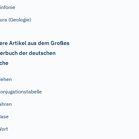
infonie
ura (Geologie)
ere Artikel aus dem Großes
erbuch der deutschen
che
iehen
onjugationstabelle
ahren
Nase
Wort