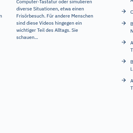
A
Computer-Tastatur oder simulieren
diverse Situationen, etwa einen
C
n
Frisörbesuch. Für andere Menschen
sind diese Videos hingegen ein
B
wichtiger Teil des Alltags. Sie
schauen...
A
T
B
L
A
T