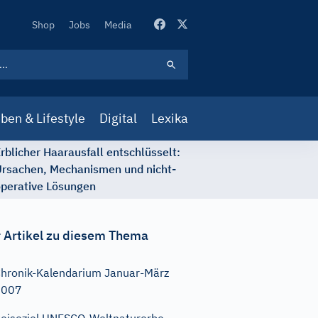
Secondary
Shop
Jobs
Media
Navigation
ben & Lifestyle
Digital
Lexika
rblicher Haarausfall entschlüsselt:
rsachen, Mechanismen und nicht-
perative Lösungen
 Artikel zu diesem Thema
hronik-Kalendarium Januar-März
2007