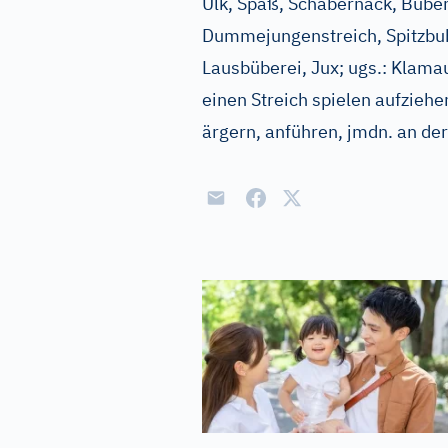
Ulk, Spaß, Schabernack, Buben
Dummejungenstreich, Spitzbu
Lausbüberei, Jux
;
ugs.:
Klama
einen Streich spielen
aufziehe
ärgern, anführen, jmdn. an d