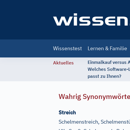
Main
Wissenstest
Lernen & Familie
navigation
Einmalkauf versus
Aktuelles
Welches Software-
passt zu Ihnen?
Wahrig Synonymwört
Streich
Schelmenstreich, Schelmenstüc