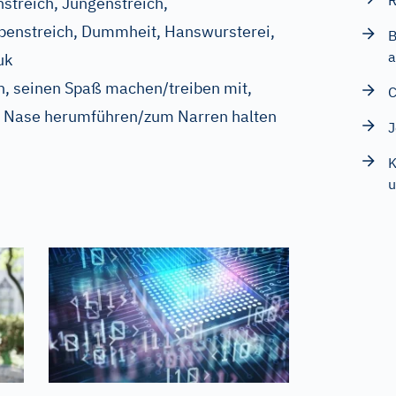
R
streich, Jungenstreich,
benstreich, Dummheit, Hanswursterei,
B
a
uk
n, seinen Spaß machen/treiben mit,
C
er Nase herumführen/zum Narren halten
J
K
u