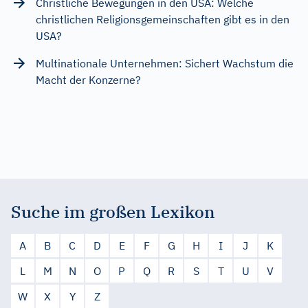
Christliche Bewegungen in den USA: Welche
christlichen Religionsgemeinschaften gibt es in den
USA?
Multinationale Unternehmen: Sichert Wachstum die
Macht der Konzerne?
Suche im großen Lexikon
A
B
C
D
E
F
G
H
I
J
K
L
M
N
O
P
Q
R
S
T
U
V
W
X
Y
Z