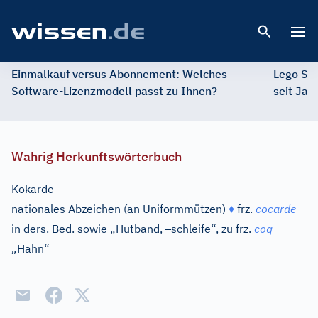
Open 
Einmalkauf versus Abonnement: Welches
Lego St
Software-Lizenzmodell passt zu Ihnen?
seit Jah
Wahrig Herkunftswörterbuch
Kokarde
nationales Abzeichen (an Uniformmützen)
♦
frz.
cocarde
–
in ders. Bed. sowie „Hutband,
schleife“, zu
frz.
coq
„Hahn“